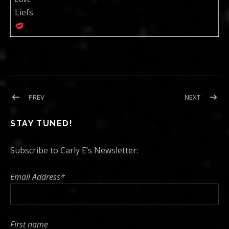
Liefs
Post navigation
POST: NEW MUSIC, SHOWS AND MORE…
POST: C
PREV
NEXT
STAY TUNED!
Subscribe to Carly E’s Newsletter:
Email Address*
First name