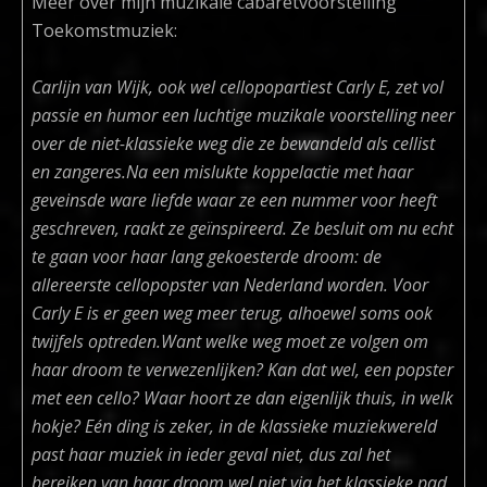
Meer over mijn muzikale cabaretvoorstelling
Toekomstmuziek:
Carlijn van Wijk, ook wel cellopopartiest Carly E, zet vol
passie en humor een luchtige muzikale voorstelling neer
over de niet-klassieke weg die ze bewandeld als cellist
en zangeres.Na een mislukte koppelactie met haar
geveinsde ware liefde waar ze een nummer voor heeft
geschreven, raakt ze geïnspireerd. Ze besluit om nu echt
te gaan voor haar lang gekoesterde droom: de
allereerste cellopopster van Nederland worden. Voor
Carly E is er geen weg meer terug, alhoewel soms ook
twijfels optreden.Want welke weg moet ze volgen om
haar droom te verwezenlijken? Kan dat wel, een popster
met een cello? Waar hoort ze dan eigenlijk thuis, in welk
hokje? Eén ding is zeker, in de klassieke muziekwereld
past haar muziek in ieder geval niet, dus zal het
bereiken van haar droom wel niet via het klassieke pad