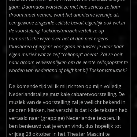
gaan. Daarnaast worstelt ze met hoe serieus ze haar
droom moet nemen, want het anonieme leventje als
een gewone zingende celliste bevalt eigenlijk ook wel.In
de voorstelling Toekomstmuziek vertelt ze op
humoristische wijze over het al dan niet ergens
thuishoren of ergens voor gaan en luister je naar haar
eigen muziek wat ze zelf “cellopop” noemt. Zal ze ooit
haar droom verwezenlijken om de eerste cellopopster te
worden van Nederland of blijft het bij Toekomstmuziek?
De komende tijd wil ik mij richten op mijn volledig
Nederlandstalige muzikale cabaretvoorstelling. De
muziek van de voorstelling zal je wellicht bekend in
de oren klinken, het verschil is dat ik de teksten heb
vertaald naar (grappige) Nederlandse teksten. Ik
ben benieuwd wat je ervan vindt, dus hopelijk tot
vrijdag 28 oktober in het Theater Mascini te