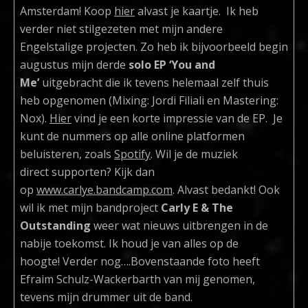
Amsterdam! Koop
hier
alvast je kaartje. Ik heb
verder niet stilgezeten met mijn andere
Engelstalige projecten. Zo heb ik bijvoorbeeld begin
augustus mijn derde
solo EP ‘You and
Me’
uitgebracht die ik tevens helemaal zelf thuis
heb opgenomen (Mixing: Jordi Filiali en Mastering:
Nox).
Hier
vind je een korte impressie van de EP. Je
kunt de nummers op alle online platformen
beluisteren, zoals
Spotify
. Wil je de muziek
direct supporten? Kijk dan
op
www.carlye.bandcamp.com
. Alvast bedankt! Ook
wil ik met mijn bandproject
Carly E & The
Outstanding
weer wat nieuws uitbrengen in de
nabije toekomst. Ik houd je van alles op de
hoogte! Verder nog….Bovenstaande foto heeft
Efraim Schulz-Wackerbarth van mij genomen,
tevens mijn drummer uit de band.